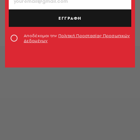
ΠΟΛΙΤΙΚΗ & ΟΙΚΟΝΟΜΙΑ
Επίδομα παιδιού: Πότε πληρώνονται
α21 και έκτακτο
ΕΓΓΡΑΦΗ
Newsroom
Αποδέχομαι την
Πολιτική Προστασίας Προσωπικών
Δεδομένων