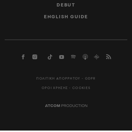
DEBUT
ENGLISH GUIDE
ΠΟΛΙΤΙΚΗ ΑΠΟΡΡΗΤΟΥ - GDPR
ΟΡΟΙ ΧΡΗΣΗΣ - COOKIES