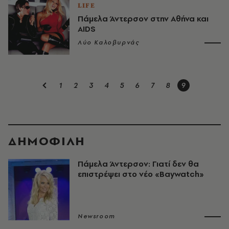
LIFE
Πάμελα Άντερσον στην Aθήνα και
AIDS
Λύο Καλοβυρνάς
1
2
3
4
5
6
7
8
9
ΔΗΜΟΦΙΛΗ
Πάμελα Άντερσον: Γιατί δεν θα
επιστρέψει στο νέο «Baywatch»
Newsroom