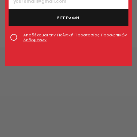
Ποινική δίωξη σε βάρος της
τραγουδίστριας που «θέρισε»
ΕΓΓΡΑΦΗ
σταθμευμένα αυτοκίνητα στο
Κολωνάκι
Newsroom
Αποδέχομαι την
Πολιτική Προστασίας Προσωπικών
Δεδομένων