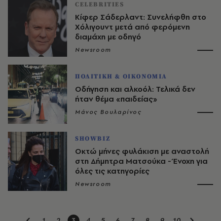
CELEBRITIES
Κίφερ Σάδερλαντ: Συνελήφθη στο
Χόλιγουντ μετά από φερόμενη
διαμάχη με οδηγό
Newsroom
ΠΟΛΙΤΙΚΗ & ΟΙΚΟΝΟΜΙΑ
Οδήγηση και αλκοόλ: Τελικά δεν
ήταν θέμα «παιδείας»
Μάνος Βουλαρίνος
SHOWBIZ
Οκτώ μήνες φυλάκιση με αναστολή
στη Δήμητρα Ματσούκα - Ένοχη για
όλες τις κατηγορίες
Newsroom
1
2
3
4
5
6
7
8
9
10