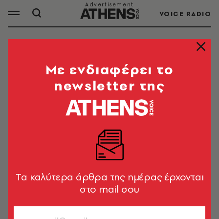
VOICE RADIO
ΟΔΗΓΗΣΗ
Mε ενδιαφέρει το
newsletter της
ΟΛΑ ΤΑ ΑΡΘΡΑ ΤΟΥ TAG
ΟΔΗΓΗΣΗ
ΚΟΙΝΩΝΙΑ
Θεσσαλονίκη: 25χρονος οδηγούσε
με 186 χλμ/ώρα σε δρόμο με όριο τα
Tα καλύτερα άρθρα της ημέρας έρχονται
90
στο mail σου
Newsroom
ΚΟΙΝΩΝΙΑ