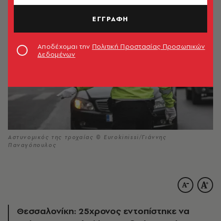
ΕΓΓΡΑΦΗ
Αποδέχομαι την
Πολιτική Προστασίας Προσωπικών
Δεδομένων
Αστυνομικός της τροχαίας © Eurokinissi/Γιάννης
Παναγόπουλος
Θεσσαλονίκη: 25χρονος εντοπίστηκε να