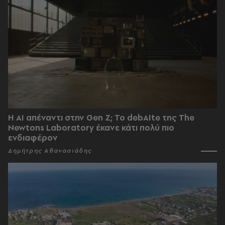
Η AI απέναντι στην Gen Z; Το debAIte της The
Newtons Laboratory έκανε κάτι πολύ πιο
ενδιαφέρον
Δημήτρης Αθανασιάδης