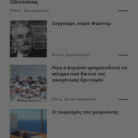
Οδύσσεια;
Νίκος Καραχάλιος
Συγγνώμη, κύριε Φώκνερ
Ντίνα Σαρακηνού
Πώς η Ευρώπη χρηματοδοτεί τα
ισλαμιστικά δίκτυα της
οικογένειας Ερντογάν
Σώτη Τριανταφύλλου
Ο τουρισμός της γουρούνας