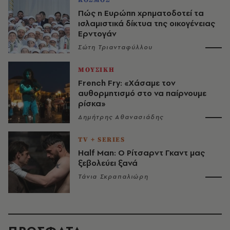
ΚΟΣΜΟΣ
Πώς η Ευρώπη χρηματοδοτεί τα
ισλαμιστικά δίκτυα της οικογένειας
Ερντογάν
Σώτη Τριανταφύλλου
ΜΟΥΣΙΚΗ
French Fry: «Χάσαμε τον
αυθορμητισμό στο να παίρνουμε
ρίσκα»
Δημήτρης Αθανασιάδης
TV + SERIES
Half Man: Ο Ρίτσαρντ Γκαντ μας
ξεβολεύει ξανά
Τάνια Σκραπαλιώρη