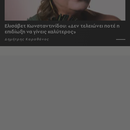
Ελισάβετ Κωνσταντινίδου: «Δεν τελειώνει ποτέ η
επιδίωξη να γίνεις καλύτερος»
Δημήτρης Καραθάνος