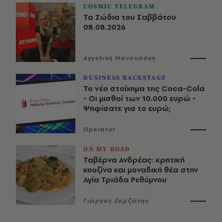
COSMIC TELEGRAM
Τα Ζώδια του Σαββάτου
08.08.2026
Αγγελική Μανουσάκη
BUSINESS BACKSTAGE
Το νέο στοίχημα της Coca-Cola
- Οι μισθοί των 10.000 ευρώ -
Ψηφίσατε για το ευρώ;
Operator
ON MY ROAD
Ταβέρνα Ανδρέας: κρητική
κουζίνα και μοναδική θέα στην
Αγία Τριάδα Ρεθύμνου
Γιώργος Ζαρζώνης