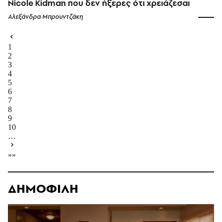
Nicole Kidman που δεν ήξερες ότι χρειάζεσαι
Αλεξάνδρα Μπρουντζάκη
1
2
3
4
5
6
7
8
9
10
…
»»
ΔΗΜΟΦΙΛΗ