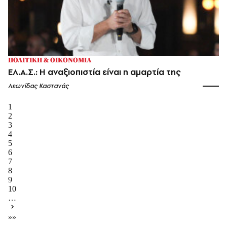
ΠΟΛΙΤΙΚΗ & ΟΙΚΟΝΟΜΙΑ
ΕΛ.Α.Σ.: Η αναξιοπιστία είναι η αμαρτία της
Λεωνίδας Καστανάς
1
2
3
4
5
6
7
8
9
10
…
»»