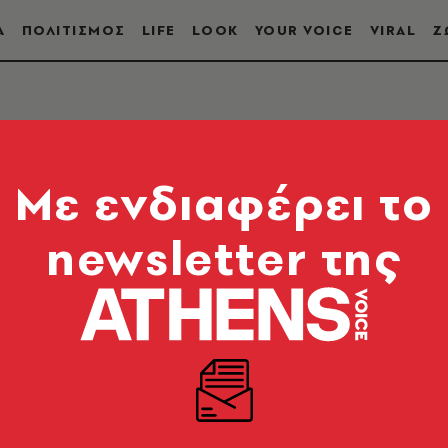
Α
ΠΟΛΙΤΙΣΜΟΣ
LIFE
LOOK
YOUR VOICE
VIRAL
Ζ
Mε ενδιαφέρει το
newsletter της