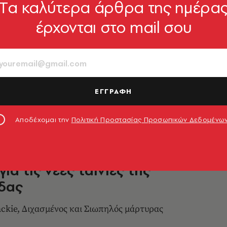
Tα καλύτερα άρθρα της ημέρα
έρχονται στο mail σου
 δυναμικές γυναίκες που
 το Vanity Fair για το 2017
ται στο φακό της Annie Leibovitz
ΕΓΓΡΑΦΗ
άνογλου
30.01.2017, 11:27
Αποδέχομαι την
Πολιτική Προστασίας Προσωπικών Δεδομένω
ΑΦΟΣ
για τις νέες ταινίες της
δας
ackie, Διχασμένος και Σιωπηλός μάρτυρας