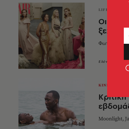
LIFESTYLE
Οι 10+1
ξεχώρισε
Φωτογραφίζον
Ελένη Μπεζιρι
ΚΙΝΗΜΑΤΟΓΡ
Κριτική 
εβδομά
Moonlight, J