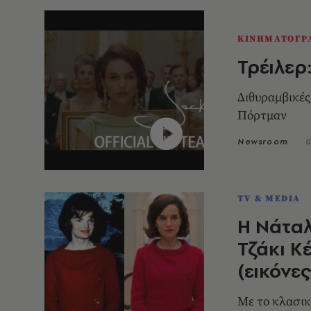
ΚΙΝΗΜΑΤΟΓΡ
Τρέιλερ
Διθυραμβικές 
Πόρτμαν
Newsroom
0
TV & MEDIA
Η Νάταλ
Τζάκι Κ
(εικόνες
Με το κλασικ