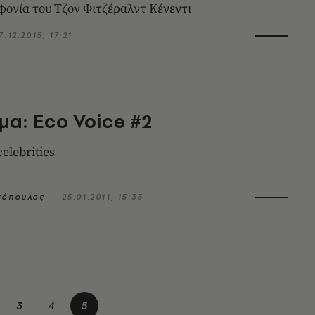
φονία του Τζον Φιτζέραλντ Κένεντι
7.12.2015, 17:21
α: Eco Voice #2
celebrities
σόπουλος
25.01.2011, 15:35
3
4
5