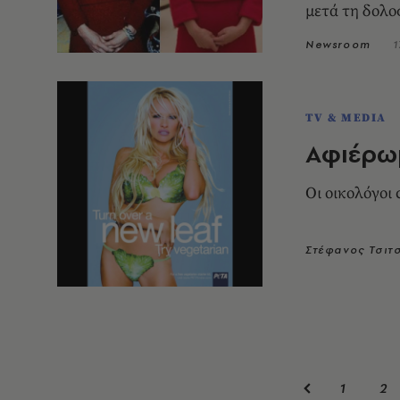
μετά τη δολο
Newsroom
1
TV & MEDIA
Αφιέρωμ
Οι οικολόγοι 
Στέφανος Τσιτ
1
2