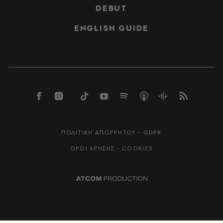
DEBUT
ENGLISH GUIDE
ΠΟΛΙΤΙΚΗ ΑΠΟΡΡΗΤΟΥ - GDPR
ΟΡΟΙ ΧΡΗΣΗΣ - COOKIES