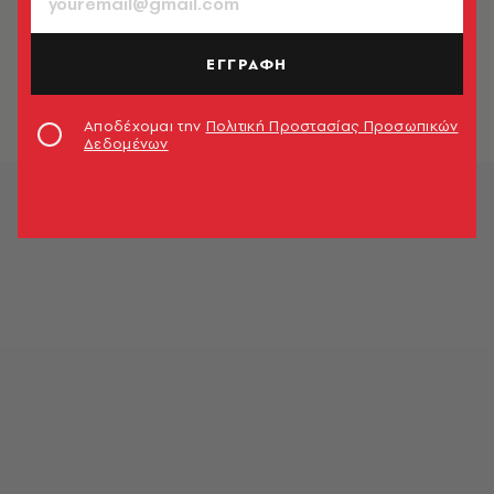
SHOPPING
Balloon mini φούστες: Τα σχέδια
που ξεχωρίσαμε στην αγορά
ΕΓΓΡΑΦΗ
Look Team
Αποδέχομαι την
Πολιτική Προστασίας Προσωπικών
Δεδομένων