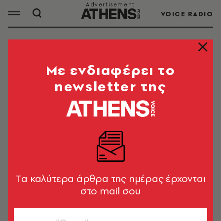
VOICE RADIO
ΜΙΝΙ
Mε ενδιαφέρει το
newsletter της
ΟΛΑ ΤΑ ΑΡΘΡΑ ΤΟΥ TAG
ΜΙΝΙ
FASHION
Μέρι Κουάντ: Η γυναίκα που σήκωσε
το στρίφωμα 15 πόντους και έκανε
Tα καλύτερα άρθρα της ημέρας έρχονται
μόδα τη μίνι φούστα
στο mail σου
Γεωργία Ζερβογιάννη