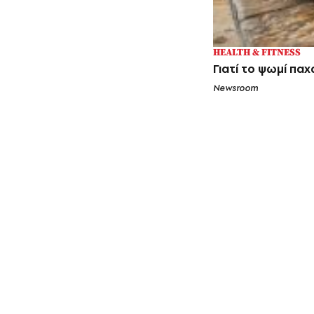
HEALTH & FITNESS
Γιατί το ψωμί πα
Newsroom