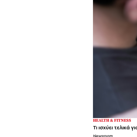
HEALTH & FITNESS
Τι ισχύει τελικά 
Newsroom