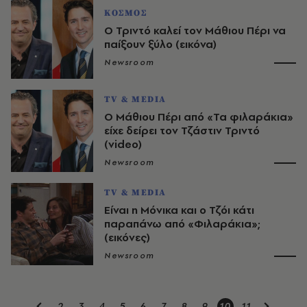
ΚΟΣΜΟΣ
Ο Τριντό καλεί τον Μάθιου Πέρι να
παίξουν ξύλο (εικόνα)
Newsroom
TV & MEDIA
Ο Μάθιου Πέρι από «Τα φιλαράκια»
είχε δείρει τον Τζάστιν Τριντό
(video)
Newsroom
TV & MEDIA
Είναι η Μόνικα και ο Τζόι κάτι
παραπάνω από «Φιλαράκια»;
(εικόνες)
Newsroom
2
3
4
5
6
7
8
9
10
11