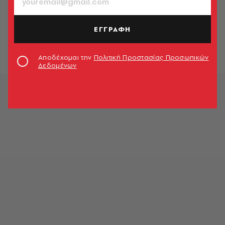
TV & MEDIA
Τα «Φιλαράκια» ξανά μαζί - Το post
της Άνιστον στο Instagram
ΕΓΓΡΑΦΗ
Χαρά Βαμβακούλα
Αποδέχομαι την
Πολιτική Προστασίας Προσωπικών
Δεδομένων