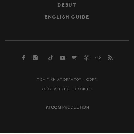
DEBUT
ENGLISH GUIDE
ΠΟΛΙΤΙΚΗ ΑΠΟΡΡΗΤΟΥ - GDPR
ΟΡΟΙ ΧΡΗΣΗΣ - COOKIES