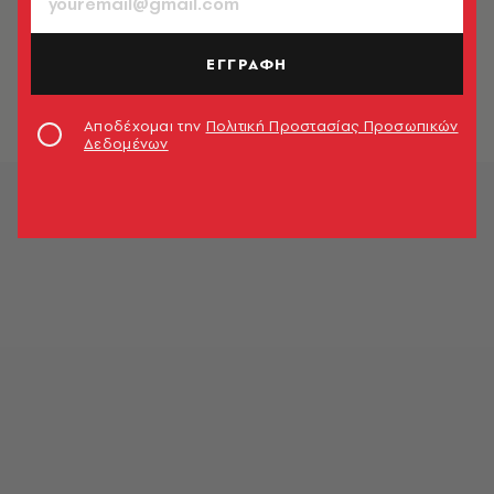
ΠΟΛΙΤΙΚΗ & ΟΙΚΟΝΟΜΙΑ
Ραγκούσης VS Μητσοτάκη για το
ντου των αντιεξουσιαστών στο Mall
ΕΓΓΡΑΦΗ
Newsroom
Αποδέχομαι την
Πολιτική Προστασίας Προσωπικών
Δεδομένων