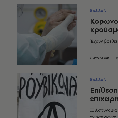
ΕΛΛΑΔΑ
Κορωνοϊ
κρούσμ
Έχουν βρεθεί 
Newsroom
0
ΕΛΛΑΔΑ
Επίθεση
επιχειρ
Η Αστυνομία 
προσαγωγές