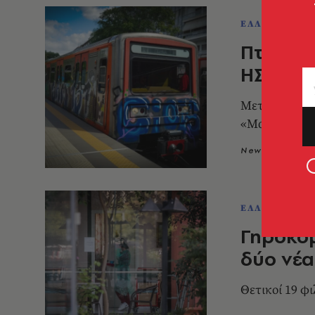
ΕΛΛΑΔΑ
Πτώση δ
ΗΣΑΠ
Μεταξύ του σ
«Μαρούσι»
Newsroom
1
ΕΛΛΑΔΑ
Γηροκομ
δύο νέ
Θετικοί 19 φι