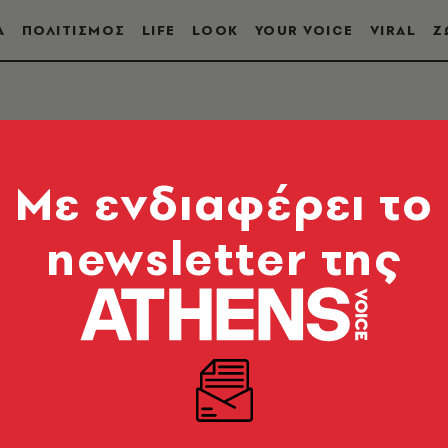
Α
ΠΟΛΙΤΙΣΜΟΣ
LIFE
LOOK
YOUR VOICE
VIRAL
Ζ
Mε ενδιαφέρει το
newsletter της