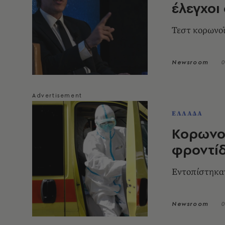
έλεγχοι
Τεστ κορωνοϊ
Newsroom
0
ΕΛΛΑΔΑ
Κορωνοϊ
φροντί
Εντοπίστηκα
Newsroom
0