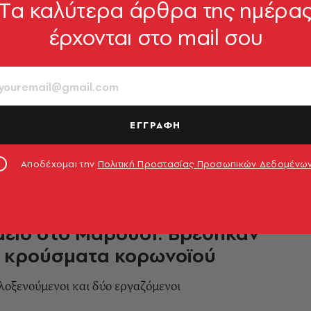
Tα καλύτερα άρθρα της ημέρα
έρχονται στο mail σου
έντρου στις γραμμές του
ταθμού «Νερατζιώτισσα» και του σταθμού
ΕΓΓΡΑΦΗ
1.09.2020, 15:03
Αποδέχομαι την
Πολιτική Προστασίας Προσωπικών Δεδομένω
είο στο Μαρούσι: Βρέθηκαν
α κρούσματα κορωνοϊού
λοξενούμενοι και δύο εργαζόμενοι