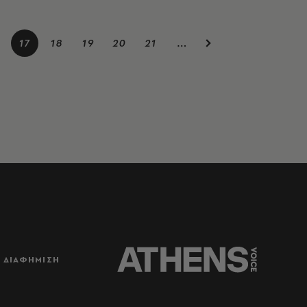
17
18
19
20
21
…
ΔΙΑΦΗΜΙΣΗ