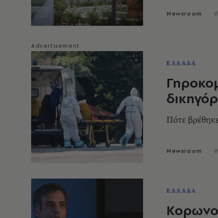
Newsroom
0
ΕΛΛΑΔΑ
Γηροκομ
δικηγόρ
Πότε βρέθηκ
Newsroom
0
ΕΛΛΑΔΑ
Κορωνοϊ