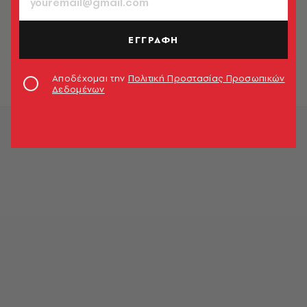
ΑΘΛΗΤΙΣΜΟΣ
Τσιτσιπάς, Σάκκαρη: Πού θα δείτε
την πρεμιέρα τους στο Roland
ΕΓΓΡΑΦΗ
Garros
Newsroom
Αποδέχομαι την
Πολιτική Προστασίας Προσωπικών
Δεδομένων