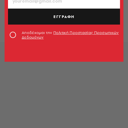
ΑΘΛΗΤΙΣΜΟΣ
Σάκκαρη: Θέλω να φτάσω μέχρι το
τέλος και να παίξω εδώ μπροστά σε
ΕΓΓΡΑΦΗ
όλους σας
Newsroom
Αποδέχομαι την
Πολιτική Προστασίας Προσωπικών
Δεδομένων