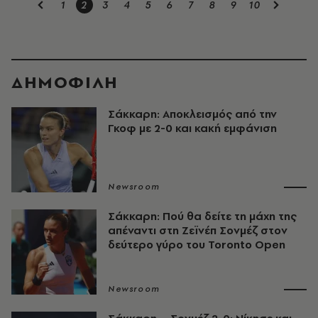
1
2
3
4
5
6
7
8
9
10
ΔΗΜΟΦΙΛΗ
Σάκκαρη: Αποκλεισμός από την
Γκοφ με 2-0 και κακή εμφάνιση
Newsroom
Σάκκαρη: Πού θα δείτε τη μάχη της
απέναντι στη Ζεϊνέπ Σονμέζ στον
δεύτερο γύρο του Toronto Open
Newsroom