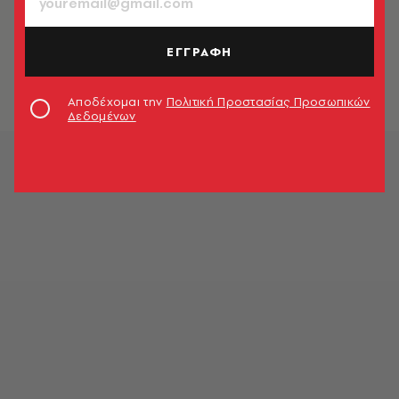
ΠΟΛΙΤΙΚΗ & ΟΙΚΟΝΟΜΙΑ
Δέκα χρόνια αυταπάτες
ΕΓΓΡΑΦΗ
Αγγελική Σπανού
Αποδέχομαι την
Πολιτική Προστασίας Προσωπικών
Δεδομένων