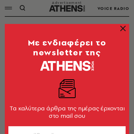
VOICE RADIO
ΜΑΚΕΔΟΝΙΚΟ
Mε ενδιαφέρει το
newsletter της
ΟΛΑ ΤΑ ΑΡΘΡΑ ΤΟΥ TAG
ΜΑΚΕΔΟΝΙΚΟ
ΠΟΛΙΤΙΣΜΟΣ
Παύλος Μελάς: Το σπίτι στην
Κηφισιά ανακαινίστηκε -Πρώτες
Tα καλύτερα άρθρα της ημέρας έρχονται
εικόνες
στο mail σου
Newsroom