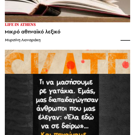
LIFE IN ATHENS
Mικρό αθηναϊκό λεξικό
Μυρσίνη Λιοναράκη
ΔΗΜΟΦΙΛΗ
LIFE IN ATHENS