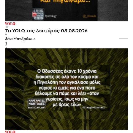
SK8. Το λεξικό μας!
Billy Gee
YOLO
Τα YOLO της Δευτέρας 03.08.2026
1
2
Λίνα Μανδράκου
3
4
5
6
YOLO