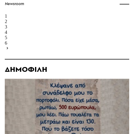
Newsroom
1
2
3
4
5
6
ΔΗΜΟΦΙΛΗ