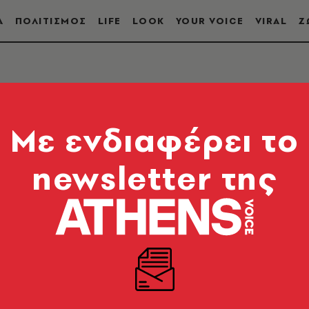
Α
ΠΟΛΙΤΙΣΜΟΣ
LIFE
LOOK
YOUR VOICE
VIRAL
Ζ
Mε ενδιαφέρει το
newsletter της