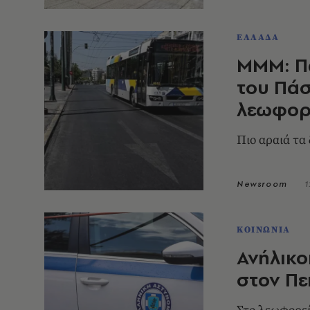
ΕΛΛΑΔΑ
ΜΜΜ: Π
του Πάσ
λεωφορ
Πιο αραιά τα
Newsroom
1
ΚΟΙΝΩΝΙΑ
Ανήλικο
στον Πε