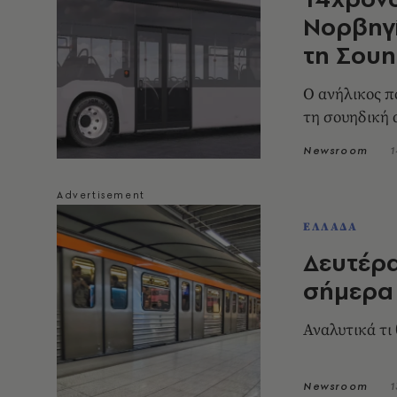
Νορβηγί
τη Σουη
Ο ανήλικος π
τη σουηδική 
Newsroom
1
ΕΛΛΑΔΑ
Δευτέρα
σήμερα
Αναλυτικά τι
Newsroom
1