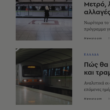
Μετρό, 
αλλαγέ
Νωρίτερα το 
πρόγραμμα γι
Newsroom
1
ΕΛΛΑΔΑ
Πώς θα 
και τρα
Αναλυτικά οι
επόμενες ημέ
Newsroom
1