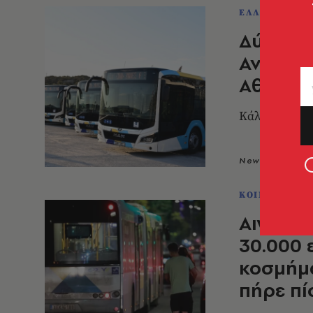
ΕΛΛΑΔΑ
Δύο πόλ
Ανοιχτό
Αθήνα κ
Κάλεσμα σε ό
Newsroom
2
ΚΟΙΝΩΝΙΑ
Αιγάλεω
30.000 
κοσμήμα
πήρε π