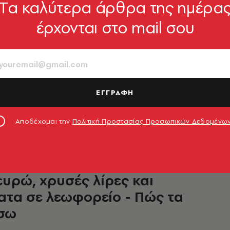
Tα καλύτερα άρθρα της ημέρα
έρχονται στο mail σου
εις, μια κοινή πρωτοβουλία -
 rebranding για λεωφορεία σε
αι Θεσσαλονίκη
λους τους designers για υποβολή προτάσεων
ΕΓΓΡΑΦΗ
1.04.2026, 16:57
Αποδέχομαι την
Πολιτική Προστασίας Προσωπικών Δεδομένω
: Ηλικιωμένη ξέχασε τσάντα με
ευρώ, χρυσές λίρες και
τα σε λεωφορείο - Πώς τα
ίσω