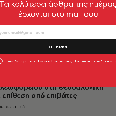
Tα καλύτερα άρθρα της ημέρα
έρχονται στο mail σου
κινηθούν τα Μέσα Μαζικής
άς κατά τη διάρκεια των
 του Πάσχα
κινήσουν τα τελευταία δρομολόγια
ΕΓΓΡΑΦΗ
3.04.2023, 11:23
Αποδέχομαι την
Πολιτική Προστασίας Προσωπικών Δεδομένω
 λεωφορείου στη Θεσσαλονίκη
 επίθεση από επιβάτες
 περιστατικό