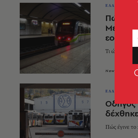
ΕΛΛΑΔΑ
Πώς θα 
Μεταφορ
εορτών
Τι ώρα θα ξε
Newsroom
1
ΕΛΛΑΔΑ
Οδηγός
δέχθηκε
Πώς έγινε το