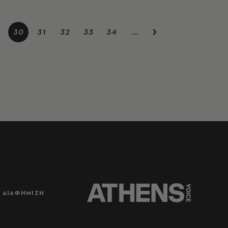
30
31
32
33
34
…
ΔΙΑΦΗΜΙΣΗ