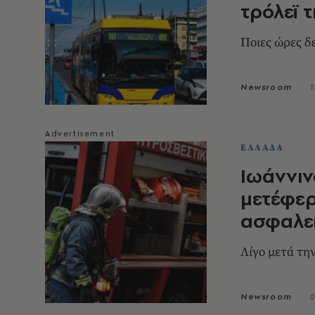
τρόλεϊ τ
Ποιες ώρες δ
Newsroom
1
ΕΛΛΑΔΑ
Ιωάννιν
μετέφερ
ασφαλε
Λίγο μετά τη
Newsroom
0