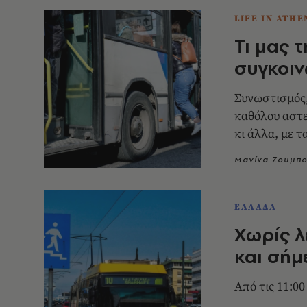
LIFE IN ATHE
Τι μας 
συγκοιν
Συνωστισμός, 
καθόλου αστε
κι άλλα, με 
δεν γελάμε...
Μανίνα Ζουμπ
ΕΛΛΑΔΑ
Χωρίς λ
και σήμ
Από τις 11:00