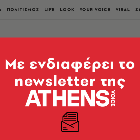
Α
ΠΟΛΙΤΙΣΜΟΣ
LIFE
LOOK
YOUR VOICE
VIRAL
Ζ
Mε ενδιαφέρει το
newsletter της