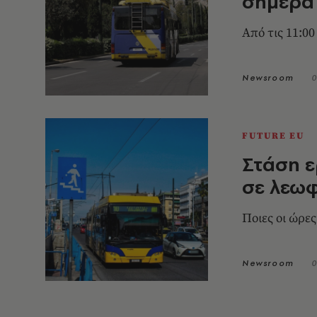
σήμερα 
Από τις 11:00
Newsroom
0
FUTURE EU
Στάση ε
σε λεωφ
Ποιες οι ώρε
Newsroom
0