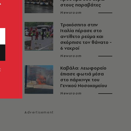
ς
στους παραβάτες
Newsroom
Τροχόσπιτο στην
Ιταλία πέρασε στο
αντίθετο ρεύμα και
σκόρπισε τον θάνατο -
6 νεκροί
Newsroom
Καβάλα: Λεωφορείο
ν
έπιασε φωτιά μέσα
στο πάρκινγκ του
Γενικού Νοσοκομείου
Newsroom