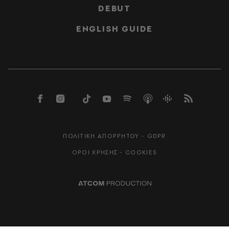
DEBUT
ENGLISH GUIDE
ΠΟΛΙΤΙΚΗ ΑΠΟΡΡΗΤΟΥ - GDPR
ΟΡΟΙ ΧΡΗΣΗΣ - COOKIES