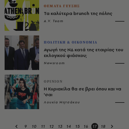
ΘΕΜΑΤΑ ΓΕΥΣΗΣ
Τα καλύτερα brunch της πόλης
A.V. Team
ΠΟΛΙΤΙΚΗ & ΟΙΚΟΝΟΜΙΑ
Αγωγή της ΝΔ κατά της εταιρίας του
εκλογικού φιάσκου;
Newsroom
OPINION
Η Κυριακίλα θα σε βρει όπου και να
'σαι
Λουκία Μητσάκου
9
10
11
12
13
14
15
16
17
18