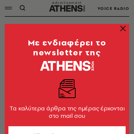
VOICE RADIO
ΚΥΡΙΑΚΗ
Mε ενδιαφέρει το
newsletter της
ΟΛΑ ΤΑ ΑΡΘΡΑ ΤΟΥ TAG
ΚΥΡΙΑΚΗ
ΕΛΛΑΔΑ
Ανοιχτά τα καταστήματα την
Κυριακή - απεργία από την
Tα καλύτερα άρθρα της ημέρας έρχονται
Ομοσπονδία Ιδιωτικών Υπαλλήλων
στο mail σου
Newsroom