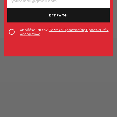
LIFE
Συννεφιασμένες Κυριακές,
βουρκωμένες Δευτέρες
ΕΓΓΡΑΦΗ
Σταύρος Κωνσταντινίδης
Αποδέχομαι την
Πολιτική Προστασίας Προσωπικών
Δεδομένων