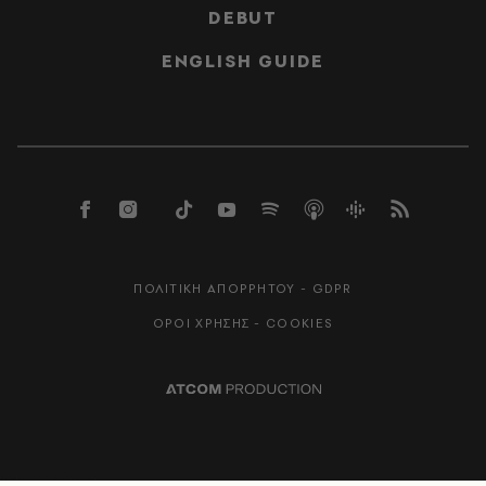
DEBUT
ENGLISH GUIDE
ΠΟΛΙΤΙΚΗ ΑΠΟΡΡΗΤΟΥ - GDPR
ΟΡΟΙ ΧΡΗΣΗΣ - COOKIES