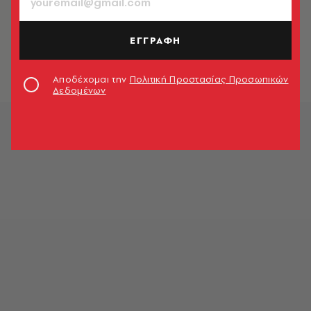
LIFE IN ATHENS
H A.V. βγαίνει βόλτα στο Κουκάκι
ΕΓΓΡΑΦΗ
A.V. Team
Αποδέχομαι την
Πολιτική Προστασίας Προσωπικών
Δεδομένων