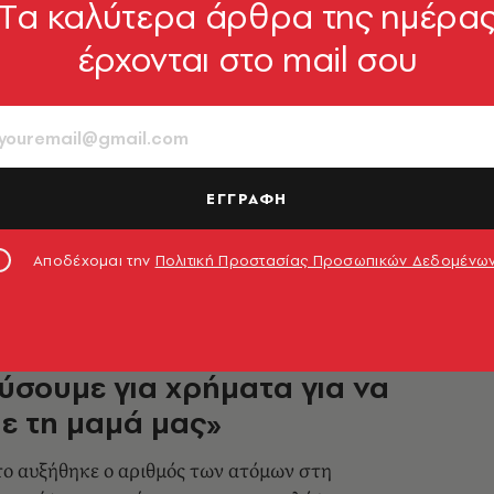
Tα καλύτερα άρθρα της ημέρα
έρχονται στο mail σου
 συγκίνησης στο τελευταίο
ου ιδρυτή της Aegean
 Βασιλάκη (εικόνες)
ιχειρηματίας και άνθρωπος σύμφωνα με όσους
ΕΓΓΡΑΦΗ
 και τον έζησαν
9.05.2018, 15:49
Αποδέχομαι την
Πολιτική Προστασίας Προσωπικών Δεδομένω
nding για κηδείες - «Έπρεπε
εύσουμε για χρήματα για να
ε τη μαμά μας»
το αυξήθηκε ο αριθμός των ατόμων στη