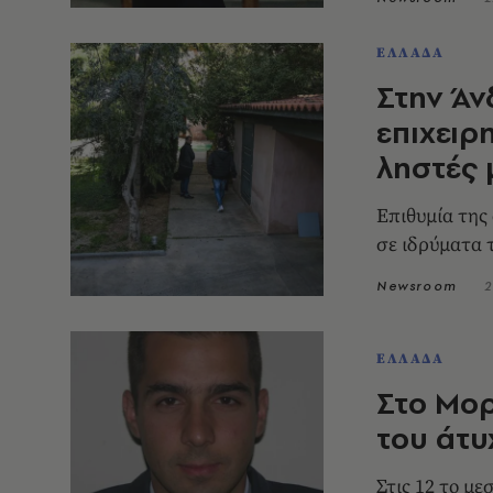
ΕΛΛΑΔΑ
Στην Άν
επιχειρ
ληστές 
Επιθυμία της
σε ιδρύματα 
Newsroom
2
ΕΛΛΑΔΑ
Στο Μορ
του άτυ
Στις 12 το μ