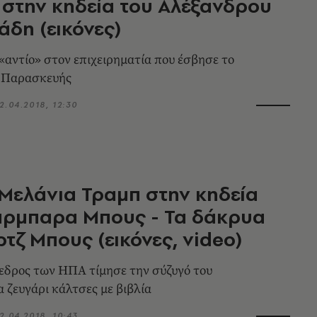
στην κηδεία του Αλέξανδρου
άδη (εικόνες)
 «αντίο» στον επιχειρηματία που έσβησε το
ς Παρασκευής
2.04.2018, 12:30
Μελάνια Τραμπ στην κηδεία
άρμπαρα Μπους - Τα δάκρυα
ρτζ Μπους (εικόνες, video)
δρος των ΗΠΑ τίμησε την σύζυγό του
 ζευγάρι κάλτσες με βιβλία
2.04.2018, 10:43