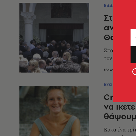
ΕΛΛΑΔΑ
Στιγμές
αντίο τ
Θόδωρου
Σπουδαίος επ
τον γνώρισαν
Newsroom
1
ΚΟΣΜΟΣ
Crowdfu
να ικετ
θάψουμ
Κατά ένα τρί