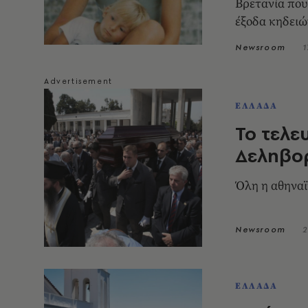
Βρετανία που
έξοδα κηδειώ
Newsroom
1
ΕΛΛΑΔΑ
Το τελε
Δεληβο
Όλη η αθηναϊ
Newsroom
2
ΕΛΛΑΔΑ