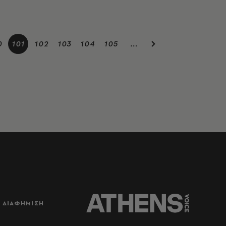
0
101
102
103
104
105
…
ΔΙΑΦΗΜΙΣΗ