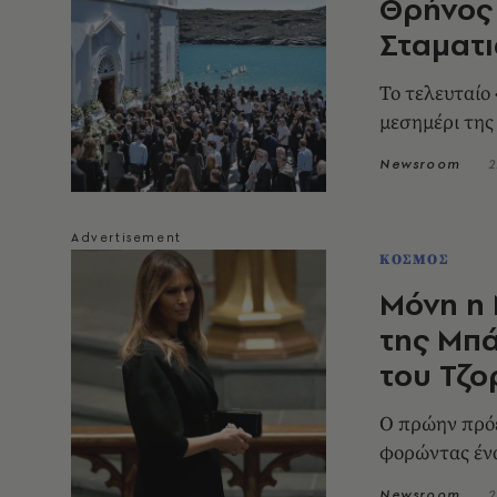
Θρήνος 
Σταματι
Το τελευταίο
μεσημέρι τη
Newsroom
2
ΚΟΣΜΟΣ
Μόνη η 
της Μπ
του Τζο
Ο πρώην πρόε
φορώντας ένα
Newsroom
2