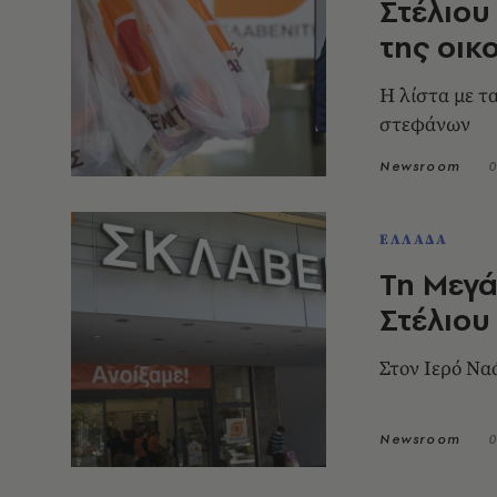
Στέλιου
της οικ
Η λίστα με τ
στεφάνων
Newsroom
0
ΕΛΛΑΔΑ
Τη Μεγά
Στέλιου
Στον Ιερό Να
Newsroom
0