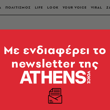
Α
ΠΟΛΙΤΙΣΜΟΣ
LIFE
LOOK
YOUR VOICE
VIRAL
Ζ
Mε ενδιαφέρει το
newsletter της