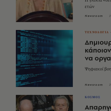
Η γλυκιά «θε
ετών
Newsroom
2
ΤΕΧΝΟΛΟΓΙΑ 
Δημιου
κάποιον
να οργα
Ψηφιακοί βοη
Newsroom
2
ΚΟΣΜΟΣ
Απαρηγό