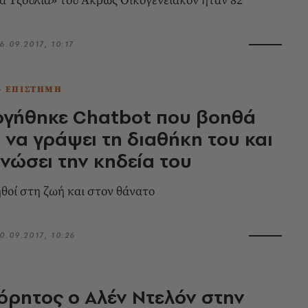
ία Τζούλια» του Άκρως Οικογενειακόν ήταν 82
6.09.2017, 10:17
- ΕΠΙΣΤΗΜΗ
ργήθηκε Chatbot που βοηθά
 να γράψει τη διαθήκη του και
νώσει την κηδεία του
θοί στη ζωή και στον θάνατο
0.09.2017, 10:26
ρητος ο Αλέν Ντελόν στην