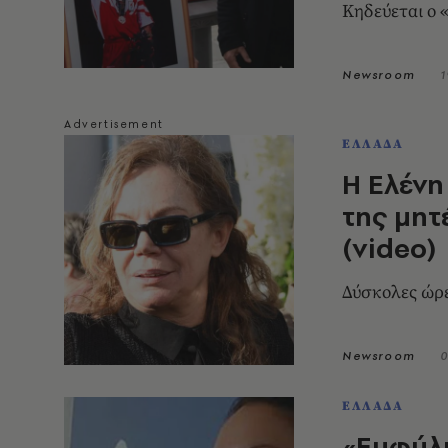
Κηδεύεται ο
Newsroom
1
ΕΛΛΑΔΑ
Η Ελένη
της μητ
(video)
Δύσκολες ώρε
Newsroom
0
ΕΛΛΑΔΑ
«Εμφύλι