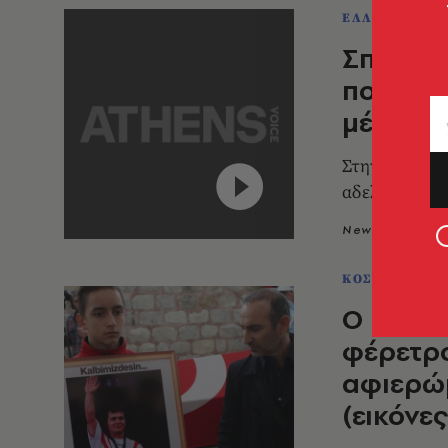
ΕΛΛΑΔΑ
Σπαραγμ
που έκα
μέχρι κα
Στην τελευτα
αδελφάκια
Newsroom
2
ΚΟΣΜΟΣ
Ο Βαλέρ
φέρετρο
αφιερώ
(εικόνες