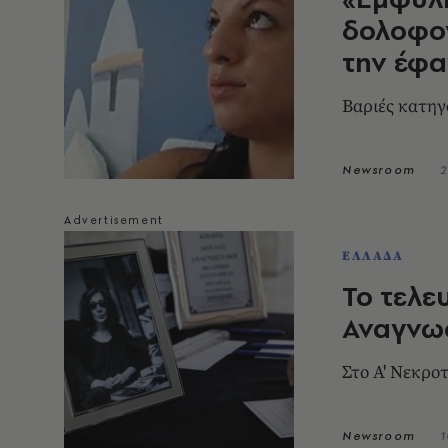
δολοφο
την έφα
Βαριές κατηγ
Newsroom
2
ΕΛΛΑΔΑ
Το τελε
Αναγνωσ
Στο Α' Νεκρο
Newsroom
1