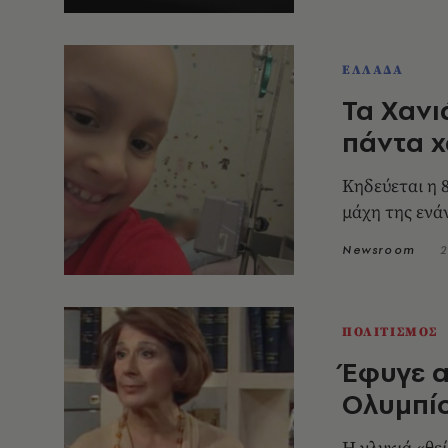
ΕΛΛΑΔΑ
Τα Χανι
πάντα χ
Κηδεύεται η 
μάχη της ενά
Newsroom
2
ΠΟΛΙΤΙΣΜΟΣ
Έφυγε α
Ολυμπίο