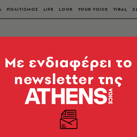
Α
ΠΟΛΙΤΙΣΜΟΣ
LIFE
LOOK
YOUR VOICE
VIRAL
Ζ
Mε ενδιαφέρει το
newsletter της