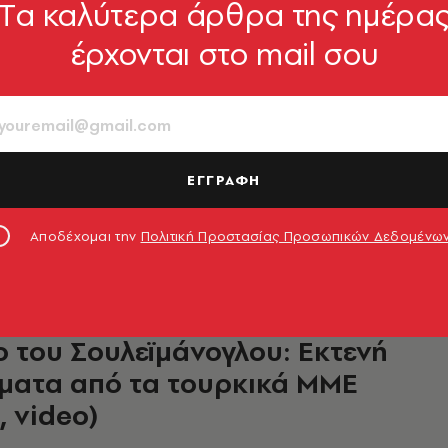
Tα καλύτερα άρθρα της ημέρα
έρχονται στο mail σου
ός στην κηδεία των διδύμων
ψε ο πατέρας τους – Έκλαιγε
ι ο ιερέας (εικόνες, video)
ία τους κατοικία οδηγήθηκαν τα δύο
ΕΓΓΡΑΦΗ
8.11.2017, 20:09
Αποδέχομαι την
Πολιτική Προστασίας Προσωπικών Δεδομένω
ιος Λεωνίδης φίλησε το
 του Σουλεϊμάνογλου: Εκτενή
ματα από τα τουρκικά ΜΜΕ
, video)