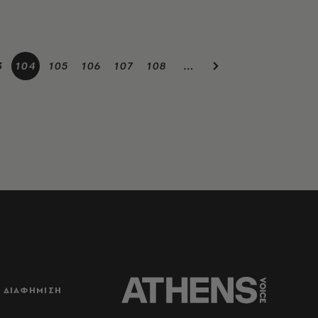
3
104
105
106
107
108
…
ΔΙΑΦΗΜΙΣΗ