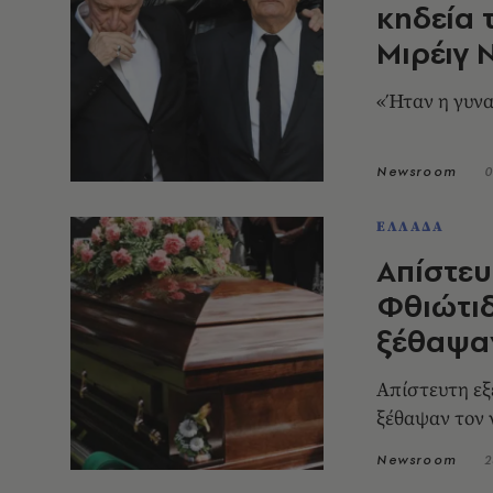
κηδεία 
Μιρέιγ 
«Ήταν η γυνα
Newsroom
0
ΕΛΛΑΔΑ
Απίστευ
Φθιώτιδ
ξέθαψα
Απίστευτη εξ
ξέθαψαν τον 
Newsroom
2