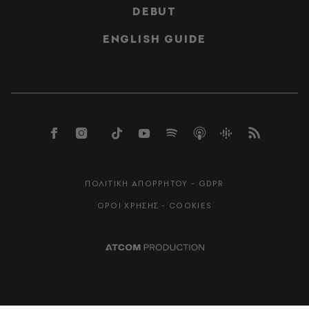
DEBUT
ENGLISH GUIDE
ΠΟΛΙΤΙΚΗ ΑΠΟΡΡΗΤΟΥ - GDPR
ΟΡΟΙ ΧΡΗΣΗΣ - COOKIES