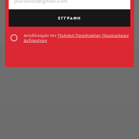
ΕΛΛΑΔΑ
Φοιτητές απειλούν καθηγήτρια
επειδή θέλει ανοικτό το
ΕΓΓΡΑΦΗ
Πανεπιστήμιο
Newsroom
Αποδέχομαι την
Πολιτική Προστασίας Προσωπικών
Δεδομένων