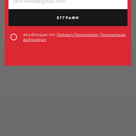
TV & MEDIA
Βρέξει - χιονίσει η Ελισάβετ δεν
χάνει το Άσκοτ
ΕΓΓΡΑΦΗ
Newsroom
Αποδέχομαι την
Πολιτική Προστασίας Προσωπικών
Δεδομένων