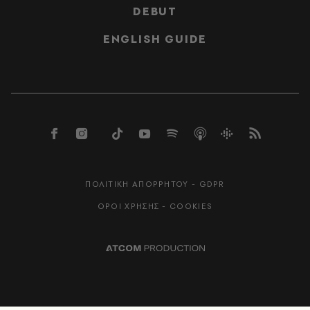
DEBUT
ENGLISH GUIDE
ΠΟΛΙΤΙΚΗ ΑΠΟΡΡΗΤΟΥ - GDPR
ΟΡΟΙ ΧΡΗΣΗΣ - COOKIES