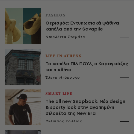
FASHION
Θερισμός: Εντυπωσιακά ψάθινα
καπέλα από την Savapile
Νικολέττα Σταμάτη
LIFE IN ATHENS
Τα καπέλα ΠΙΛ ΠΟΥΛ, ο Καραγκιόζης
και η Αθήνα
Έλενα Ντάκουλα
SMART LIFE
The all new Snapback: Nέο design
& sporty look στην αγαπημένη
σιλουέτα της New Era
Φίλιππος Κόλλιας