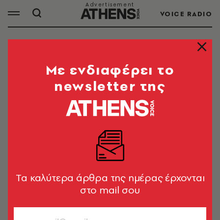
VOICE RADIO
ΚΑΛΑΜΑΤΑ
Mε ενδιαφέρει το
newsletter της
ΟΛΑ ΤΑ ΑΡΘΡΑ ΤΟΥ TAG
ΚΑΛΑΜΑΤΑ
ΚΟΙΝΩΝΙΑ
Καλαμάτα: Απέλαση από τη χώρα
είχε διαταχθεί για τον 35χρονο που
Tα καλύτερα άρθρα της ημέρας έρχονται
μαχαίρωσε τον εργοδότη του
στο mail σου
Γιώργος Σόμπολος