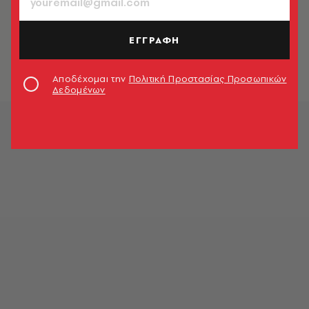
ΚΟΙΝΩΝΙΑ
Καλαμάτα: Μάχη για τη ζωή δίνει ο
76χρονος που δέχτηκε επίθεση από
ΕΓΓΡΑΦΗ
ροτβάιλερ
Newsroom
Αποδέχομαι την
Πολιτική Προστασίας Προσωπικών
Δεδομένων