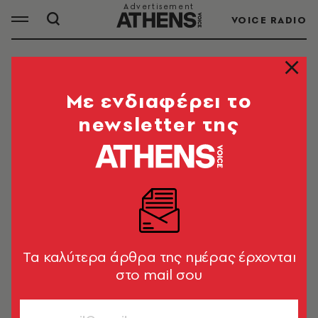
VOICE RADIO
ΚΑΛΑΜΑΤΑ
Mε ενδιαφέρει το
newsletter της
ΟΛΑ ΤΑ ΑΡΘΡΑ ΤΟΥ TAG
ΚΑΛΑΜΑΤΑ
ΚΟΙΝΩΝΙΑ
Καλαμάτα: «Έχουμε χάσει πάσα
ιδέα» - Τι λέει ο γιος του 76χρονου
Tα καλύτερα άρθρα της ημέρας έρχονται
που δέχτηκε επίθεση από ροτβάιλερ
στο mail σου
Newsroom