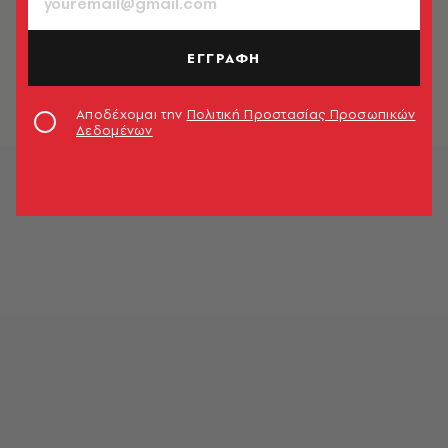
ΚΟΙΝΩΝΙΑ
Συναγερμός στην Καλαμάτα:
Εντοπίστηκε πτώμα μέσα σε στάβλο
ΕΓΓΡΑΦΗ
Newsroom
Αποδέχομαι την
Πολιτική Προστασίας Προσωπικών
Δεδομένων