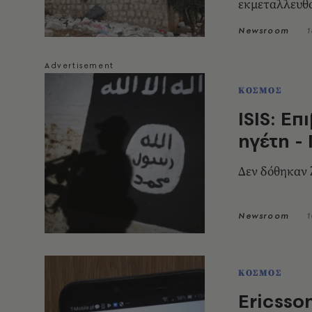
εκμεταλλευθο
Newsroom
1
ΚΟΣΜΟΣ
ISIS: Ε
ηγέτη -
Δεν δόθηκαν 
Newsroom
1
ΚΟΣΜΟΣ
Ericsso