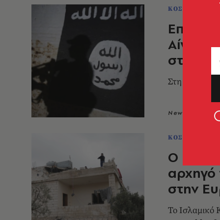
ΚΟΣΜΟΣ
Επίθεση
Αίγυπτο
στρατιω
Στη χερσόνησ
Newsroom
0
ΚΟΣΜΟΣ
Ο ISIS 
αρχηγό 
στην Ε
Το Ισλαμικό 