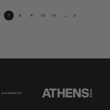
7
8
9
10
11
…
ΔΙΑΦΗΜΙΣΗ