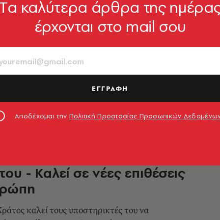
Tα καλύτερα άρθρα της ημέρα
έρχονται στο mail σου
 του Ισλαμικού Κράτους στην
 με θύματα έντεκα
τικούς
ο του Σινά
ΕΓΓΡΑΦΗ
9.05.2022, 08:07
Αποδέχομαι την
Πολιτική Προστασίας Προσωπικών Δεδομένω
υπόσχεται εκδίκηση για τον
του - Καλεί σε νέες επιθέσεις
υρώπη
Κράτος καλεί τους υποστηρικτές του να