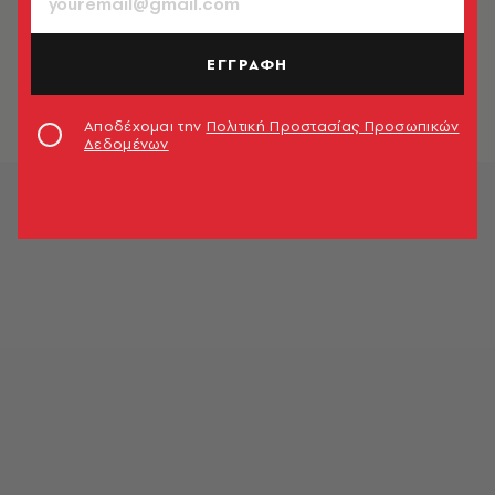
ΚΟΣΜΟΣ
Γιατί η Ιορδανία ρίχνει στον βυθό
ελικόπτερα και τεθωρακισμένα
ΕΓΓΡΑΦΗ
Newsroom
Αποδέχομαι την
Πολιτική Προστασίας Προσωπικών
Δεδομένων