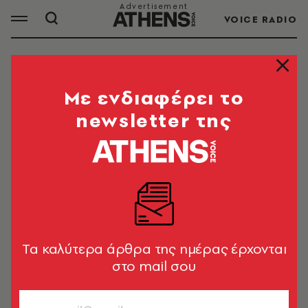
VOICE RADIO
ΙΟΡΔΑΝΙΑ
Mε ενδιαφέρει το
newsletter της
ΟΛΑ ΤΑ ΑΡΘΡΑ ΤΟΥ TAG
ΙΟΡΔΑΝΙΑ
ΚΟΣΜΟΣ
Ιορδανία: Πυροβολισμοί εναντίον
Tα καλύτερα άρθρα της ημέρας έρχονται
λεωφορείου με ξεναγούς
στο mail σου
Newsroom