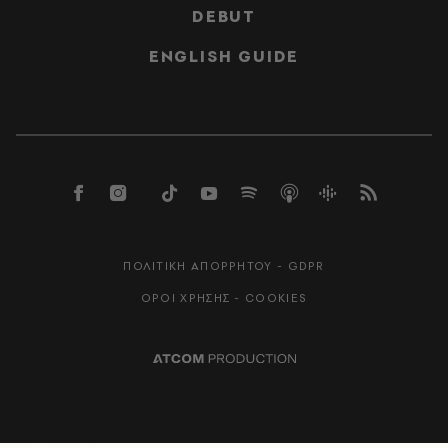
DEBUT
ENGLISH GUIDE
ΠΟΛΙΤΙΚΗ ΑΠΟΡΡΗΤΟΥ - GDPR
ΟΡΟΙ ΧΡΗΣΗΣ - COOKIES