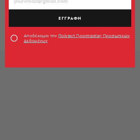
ΕΛΛΑΔΑ
Η συγκίνηση του Χρήστου Θηβαίου
για τον Διονύση Σαββόπουλο: Η
ΕΓΓΡΑΦΗ
Ελλάδα αποχαιρετάει τον παππού
της
Αποδέχομαι την
Πολιτική Προστασίας Προσωπικών
Newsroom
Δεδομένων