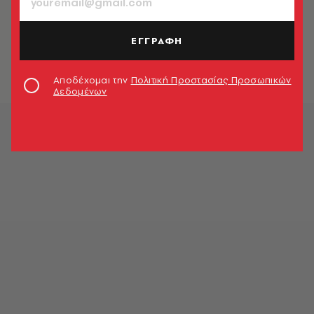
TV + SERIES
Βγήκε το «Διαζύγιο»… της Σάρα
Τζέσικα Πάρκερ και δεν είναι φιλικό
ΕΓΓΡΑΦΗ
Newsroom
Αποδέχομαι την
Πολιτική Προστασίας Προσωπικών
Δεδομένων