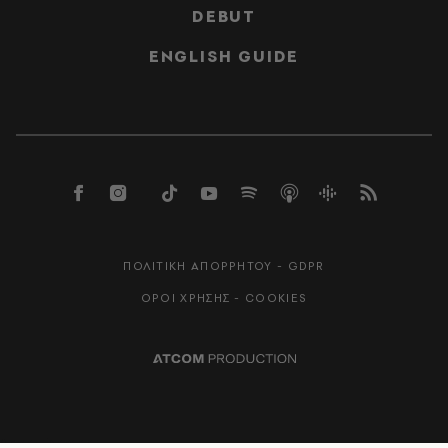
DEBUT
ENGLISH GUIDE
ΠΟΛΙΤΙΚΗ ΑΠΟΡΡΗΤΟΥ - GDPR
ΟΡΟΙ ΧΡΗΣΗΣ - COOKIES