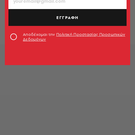
ΘΕΑΤΡΟ - ΟΠΕΡΑ
Στέγη: Ο γύρος του (σκηνικού)
κόσμου σε 11 παραστάσεις
ΕΓΓΡΑΦΗ
Ιωάννα Γκομούζα
Αποδέχομαι την
Πολιτική Προστασίας Προσωπικών
Δεδομένων