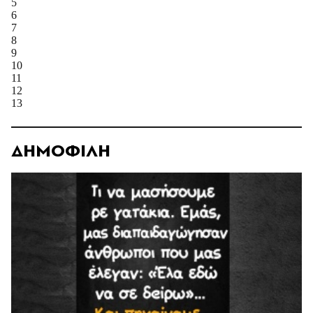
5
6
7
8
9
10
11
12
13
ΔΗΜΟΦΙΛΗ