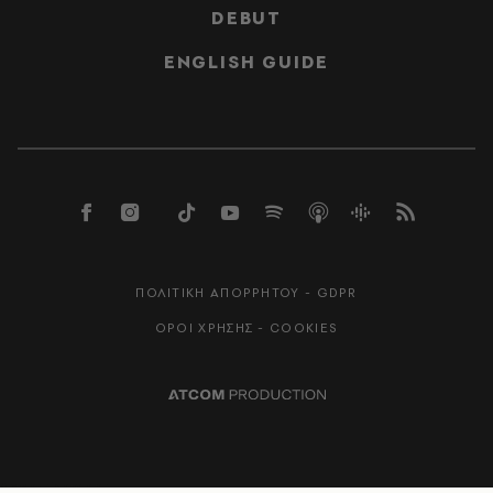
DEBUT
ENGLISH GUIDE
ΠΟΛΙΤΙΚΗ ΑΠΟΡΡΗΤΟΥ - GDPR
ΟΡΟΙ ΧΡΗΣΗΣ - COOKIES