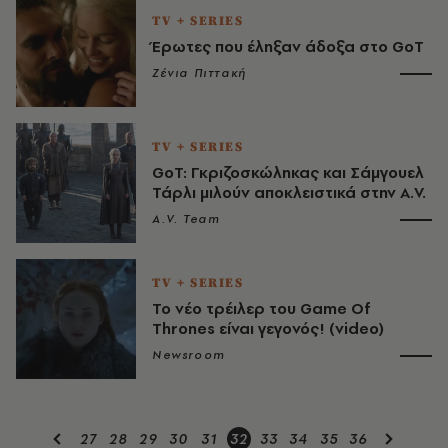
TV + SERIES
Έρωτες που έληξαν άδοξα στο GoT
Ζένια Πιττακή
TV + SERIES
GoT: Γκριζοσκώληκας και Σάμγουελ
Τάρλι μιλούν αποκλειστικά στην A.V.
A.V. Team
TV + SERIES
Το νέο τρέιλερ του Game Of
Thrones είναι γεγονός! (video)
Newsroom
27
28
29
30
31
32
33
34
35
36