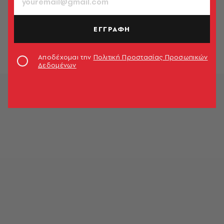
TV + SERIES
Οι πιο επικές αντιδράσεις για τη νέα
σεζόν του Game Of Thrones
ΕΓΓΡΑΦΗ
Δημήτρης Αθανασιάδης
Αποδέχομαι την
Πολιτική Προστασίας Προσωπικών
Δεδομένων