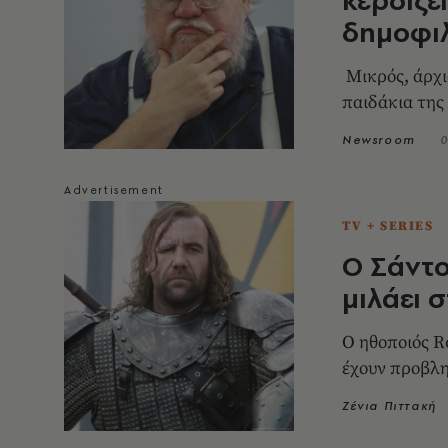
δημοφιλ
Μικρός, άρχι
παιδάκια της 
Newsroom
0
TV + SERIES
Ο Σάντο
μιλάει 
Ο ηθοποιός R
έχουν προβλη
Ζένια Πιττακή