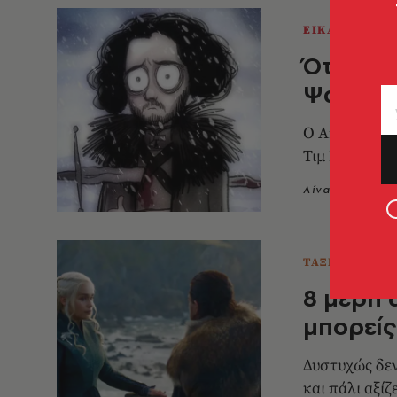
ΕΙΚΑΣΤΙΚΑ
Όταν ο 
Ψαλιδο
Ο Andrew Tar
Τιμ Μπάρτον
Λίνα Μανδράκ
ΤΑΞΙΔΙΑ
8 μέρη 
μπορείς
Δυστυχώς δεν
και πάλι αξίζε