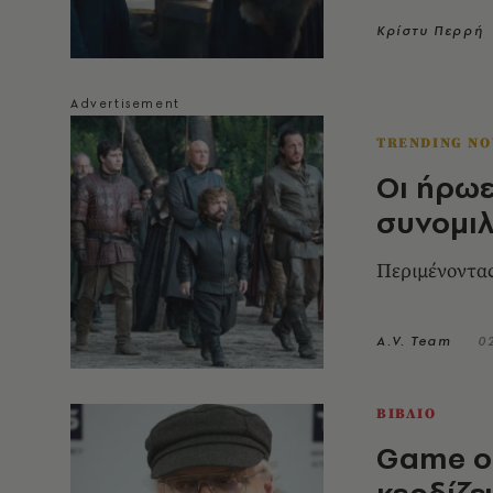
Κρίστυ Περρή
TRENDING N
Οι ήρωε
συνομιλ
Περιμένοντας
A.V. Team
0
ΒΙΒΛΙΟ
Game of
κερδίζε