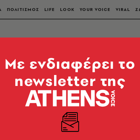
Α
ΠΟΛΙΤΙΣΜΟΣ
LIFE
LOOK
YOUR VOICE
VIRAL
Ζ
S
Mε ενδιαφέρει το
newsletter της