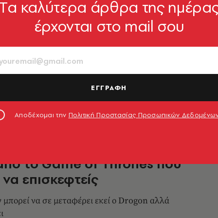
Tα καλύτερα άρθρα της ημέρα
έρχονται στο mail σου
Τζον Σνόου συνάντησε τον
χέρη
usov σχεδιάζει το Game of Thrones με στιλ
ΕΓΓΡΑΦΗ
ου
04.09.2017, 15:53
Αποδέχομαι την
Πολιτική Προστασίας Προσωπικών Δεδομένω
από το Game of Thrones που
 να επισκεφτείς
 μπορεί να σε μεταφέρει εκεί ο Drogon αλλά
ι