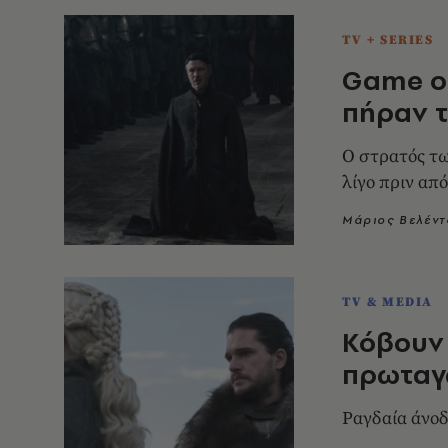
TV + SERIES
Game of
πήραν τ
Ο στρατός τω
λίγο πριν απ
Μάριος Βελέντ
TV & MEDIA
Κόβουν 
πρωταγ
Ραγδαία άνοδ