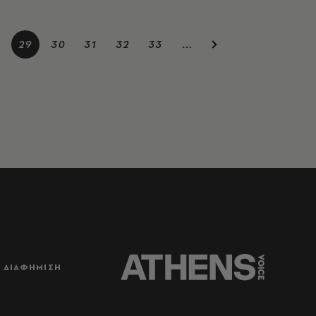
29
30
31
32
33
…
ΔΙΑΦΗΜΙΣΗ