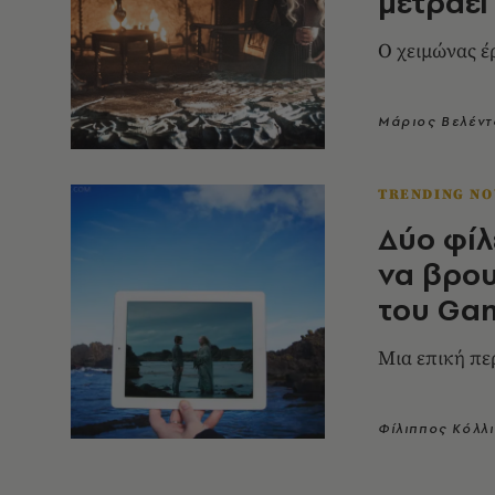
μετράει
Ο χειμώνας έρ
Μάριος Βελέντ
TRENDING N
Δύο φίλ
να βρου
του Gam
Μια επική πε
Φίλιππος Κόλλ