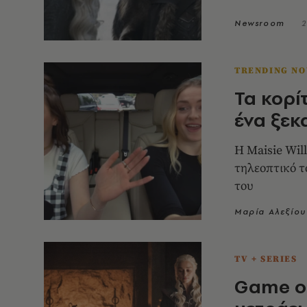
Newsroom
2
TRENDING N
Τα κορί
ένα ξεκ
Η Maisie Wil
τηλεοπτικό τ
του
Μαρία Αλεξίου
TV + SERIES
Game of