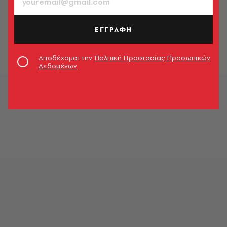
ΕΛΛΑΔΑ
Fuel Pass 2: Υποβλήθηκαν πάνω από
72.000 αιτήσεις - Τα ποσά και οι
ΕΓΓΡΑΦΗ
δικαιούχοι
Newsroom
Αποδέχομαι την
Πολιτική Προστασίας Προσωπικών
Δεδομένων