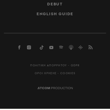
DEBUT
ENGLISH GUIDE
ΠΟΛΙΤΙΚΗ ΑΠΟΡΡΗΤΟΥ - GDPR
ΟΡΟΙ ΧΡΗΣΗΣ - COOKIES