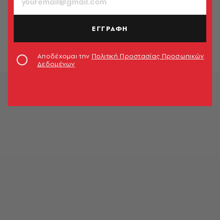
ΠΟΛΙΤΙΚΗ & ΟΙΚΟΝΟΜΙΑ
Φορολογικές δηλώσεις 2022: Η
προθεσμία - Οδηγίες με το τι να
ΕΓΓΡΑΦΗ
προσέξετε
Newsroom
Αποδέχομαι την
Πολιτική Προστασίας Προσωπικών
Δεδομένων