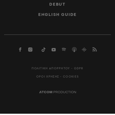
DEBUT
ENGLISH GUIDE
ΠΟΛΙΤΙΚΗ ΑΠΟΡΡΗΤΟΥ - GDPR
ΟΡΟΙ ΧΡΗΣΗΣ - COOKIES