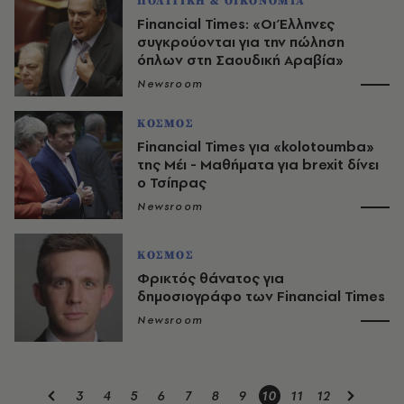
ΠΟΛΙΤΙΚΗ & ΟΙΚΟΝΟΜΙΑ
Financial Times: «Οι Έλληνες
συγκρούονται για την πώληση
όπλων στη Σαουδική Αραβία»
Newsroom
ΚΟΣΜΟΣ
Financial Times για «kolotoumba»
της Μέι - Μαθήματα για brexit δίνει
ο Τσίπρας
Newsroom
ΚΟΣΜΟΣ
Φρικτός θάνατος για
δημοσιογράφο των Financial Times
Newsroom
3
4
5
6
7
8
9
10
11
12