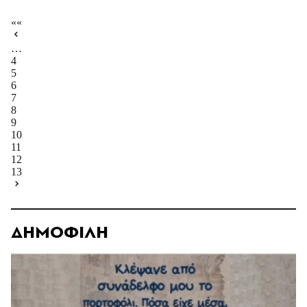
««
…
4
5
6
7
8
9
10
11
12
13
ΔΗΜΟΦΙΛΗ