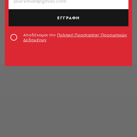
Newsroom
ΕΓΓΡΑΦΗ
ΠΟΛΙΤΙΚΗ & ΟΙΚΟΝΟΜΙΑ
Τσίπρας: Σπούδασα στο ΕΜΠ- Δεν
Αποδέχομαι την
Πολιτική Προστασίας Προσωπικών
πήρα μεταγραφή από Βουλγαρία
Δεδομένων
Newsroom