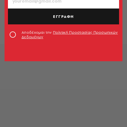
Σοβαρό πρόβλημα στο FIR Αθηνών,
αδύνατες οι προσγειώσεις και
ΕΓΓΡΑΦΗ
απογειώσεις στα ελληνικά
αεροδρόμια
Newsroom
Αποδέχομαι την
Πολιτική Προστασίας Προσωπικών
Δεδομένων