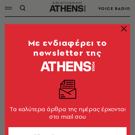
VOICE RADIO
ΕΝΑΕΡΙΟΣ ΧΩΡΟΣ
Mε ενδιαφέρει το
newsletter της
ΟΛΑ ΤΑ ΑΡΘΡΑ ΤΟΥ TAG
ΕΝΑΕΡΙΟΣ ΧΩΡΟΣ
ΚΟΣΜΟΣ
Άρση όλων των περιορισμών
εναέριας κυκλοφορίας στα
Tα καλύτερα άρθρα της ημέρας έρχονται
Ηνωμένα Αραβικά Εμιράτα
στο mail σου
Newsroom
ΕΛΛΑΔΑ