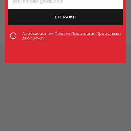
ΚΟΣΜΟΣ
Θρίλερ στην Ιαπωνία: Έκρηξη σε
εμπορικό κέντρο μετά τον ισχυρό
ΕΓΓΡΑΦΗ
σεισμό
Newsroom
Αποδέχομαι την
Πολιτική Προστασίας Προσωπικών
Δεδομένων