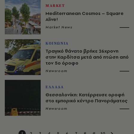
MARKET
Mediterranean Cosmos – Square
Alive!
Market News
ΚΟΙΝΩΝΙΑ
Τραγικό θάνατο βρήκε 26χρονη
στην Καρδίτσα μετά από πτώση από
τον 5ο όροφο
Newsroom
ΕΛΛΑΔΑ
Θεσσαλονίκη: Κατέρρευσε οροφή
στο εμπορικό κέντρο Πανοράματος
Newsroom
1
2
3
4
5
6
7
8
9
10