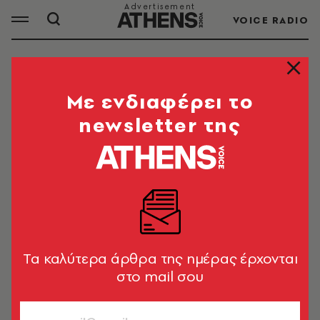
VOICE RADIO
ΕΛΛΗΝΟΤΟΥΡΚΙΚΑ
Mε ενδιαφέρει το
newsletter της
Ελληνοτουρκικά: Τελευταία νέα σήμερα από την
Athens Voice. Μάθε τώρα τι συμβαίνει αυτή τη
στιγμή με τα ελληνοτουρκικά εθνικά θέματα -
προβλέψεις, εξελίξεις
Tα καλύτερα άρθρα της ημέρας έρχονται
ΟΛΑ ΤΑ ΑΡΘΡΑ ΤΟΥ TAG
στο mail σου
ΕΛΛΗΝΟΤΟΥΡΚΙΚΑ