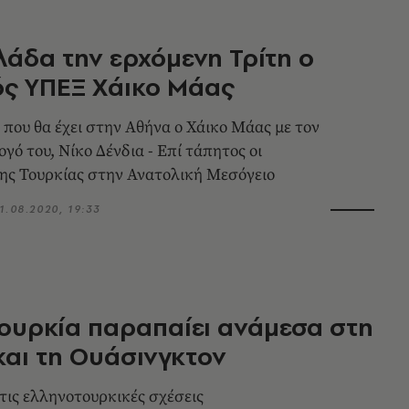
λάδα την ερχόμενη Τρίτη ο
ς ΥΠΕΞ Χάικο Μάας
που θα έχει στην Αθήνα ο Χάικο Μάας με τον
γό του, Νίκο Δένδια - Επί τάπητος οι
ης Τουρκίας στην Ανατολική Μεσόγειο
1.08.2020, 19:33
Τουρκία παραπαίει ανάμεσα στη
αι τη Ουάσινγκτον
στις ελληνοτουρκικές σχέσεις