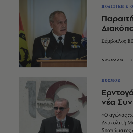
ΠΟΛΙΤΙΚΗ & 
Παραιτή
Διακόπ
Σύμβουλος Ε
Newsroom
1
ΚΟΣΜΟΣ
Ερντογά
νέα Συ
«Ο αγώνας πο
Ανατολική Με
δικαιώματος 