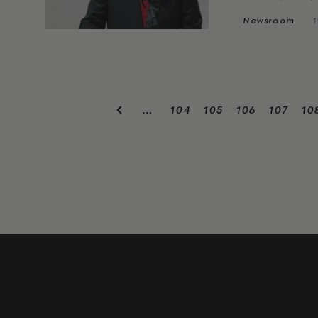
Newsroom
1
104
105
106
107
10
…