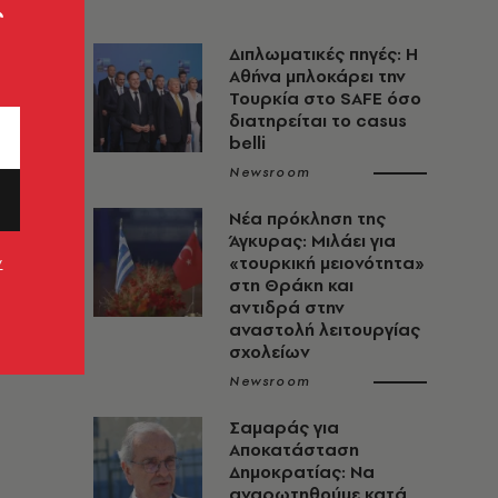
ς
Διπλωματικές πηγές: Η
Αθήνα μπλοκάρει την
Τουρκία στο SAFE όσο
διατηρείται το casus
belli
Newsroom
Νέα πρόκληση της
Άγκυρας: Μιλάει για
«τουρκική μειονότητα»
ν
στη Θράκη και
αντιδρά στην
αναστολή λειτουργίας
σχολείων
Newsroom
Σαμαράς για
Αποκατάσταση
Δημοκρατίας: Να
αναρωτηθούμε κατά