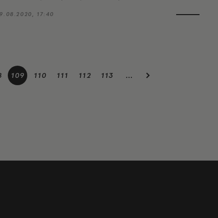
9.08.2020, 17:40
8
109
110
111
112
113
…