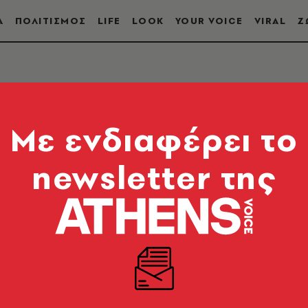
Α
ΠΟΛΙΤΙΣΜΟΣ
LIFE
LOOK
YOUR VOICE
VIRAL
Ζ
Mε ενδιαφέρει το
newsletter της
την Athens Voice. Μάθε τώρα τι συμβαίνει αυτή τη 
 εξελίξεις