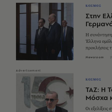
ΚΟΣΜΟΣ
Στην Ελ
Γερμανό
Η συνάντηση 
Έλληνα ομόλο
προκλήσεις τ
Newsroom
2
ΚΟΣΜΟΣ
TAZ: Η 
Μόσχα κ
Οι εξελίξεις 