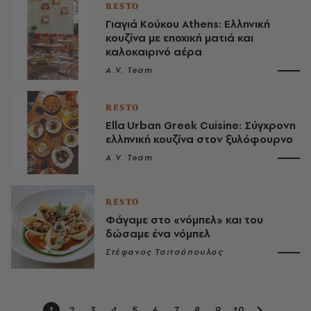
RESTO
Γιαγιά Κούκου Athens: Ελληνική
κουζίνα με εποχική ματιά και
καλοκαιρινό αέρα
A.V. Team
RESTO
Ella Urban Greek Cuisine: Σύγχρονη
ελληνική κουζίνα στον ξυλόφουρνο
A.V. Team
RESTO
Φάγαμε στο «νόμπελ» και του
δώσαμε ένα νόμπελ
Στέφανος Τσιτσόπουλος
1
2
3
4
5
6
7
8
9
10