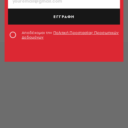
RESTO
Παλιά Ιστορία: Σπιτικές γεύσεις και
φρέσκα ψαρικά στη Συκιά
ΕΓΓΡΑΦΗ
Κορινθίας
Χριστίνα Μισιρλή
Αποδέχομαι την
Πολιτική Προστασίας Προσωπικών
Δεδομένων