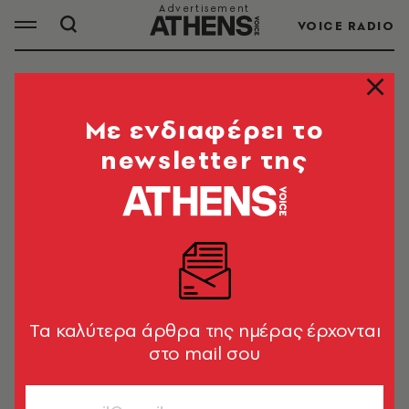
VOICE RADIO
ΕΛΛΗΝΙΚΗ ΚΟΥΖΙΝΑ
Mε ενδιαφέρει το
newsletter της
ΟΛΑ ΤΑ ΑΡΘΡΑ ΤΟΥ TAG
ΕΛΛΗΝΙΚΗ ΚΟΥΖΙΝΑ
ΘΕΜΑΤΑ ΓΕΥΣΗΣ
Κυκλάδες πέρα από την καρτ
ποστάλ: η αυθεντική γεύση των
Tα καλύτερα άρθρα της ημέρας έρχονται
νησιών
στο mail σου
A.V. Team