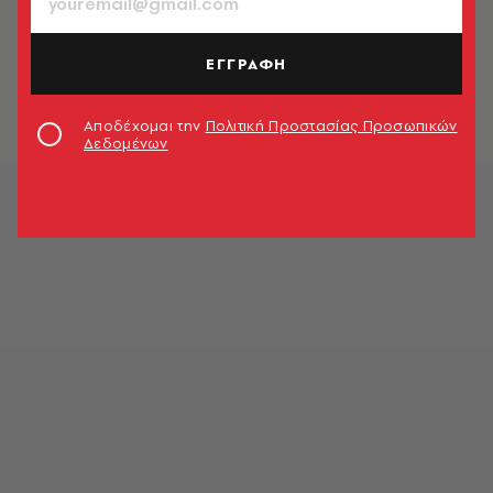
RESTO
Yaboo: Ατμοσφαιρικό, με γεύσεις
που σε ταξιδεύουν
ΕΓΓΡΑΦΗ
A.V. Team
Αποδέχομαι την
Πολιτική Προστασίας Προσωπικών
Δεδομένων