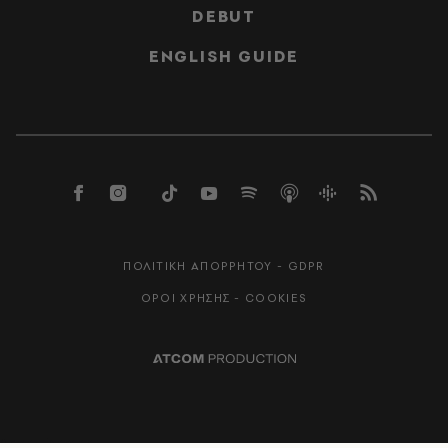
DEBUT
ENGLISH GUIDE
ΠΟΛΙΤΙΚΗ ΑΠΟΡΡΗΤΟΥ - GDPR
ΟΡΟΙ ΧΡΗΣΗΣ - COOKIES