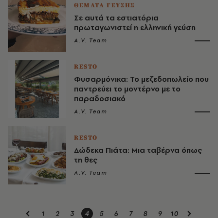
ΘΕΜΑΤΑ ΓΕΥΣΗΣ
Σε αυτά τα εστιατόρια
πρωταγωνιστεί η ελληνική γεύση
A.V. Team
RESTO
Φυσαρμόνικα: Το μεζεδοπωλείο που
παντρεύει το μοντέρνο με το
παραδοσιακό
A.V. Team
RESTO
Δώδεκα Πιάτα: Μια ταβέρνα όπως
τη θες
A.V. Team
1
2
3
4
5
6
7
8
9
10