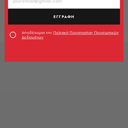
ΤΕΧΝΟΛΟΓΙΑ - ΕΠΙΣΤΗΜΗ
Τα βάσανα της δημοσιογραφίας
τον καιρό του Facebook
ΕΓΓΡΑΦΗ
Θανάσης Παναγόπουλος
Αποδέχομαι την
Πολιτική Προστασίας Προσωπικών
Δεδομένων