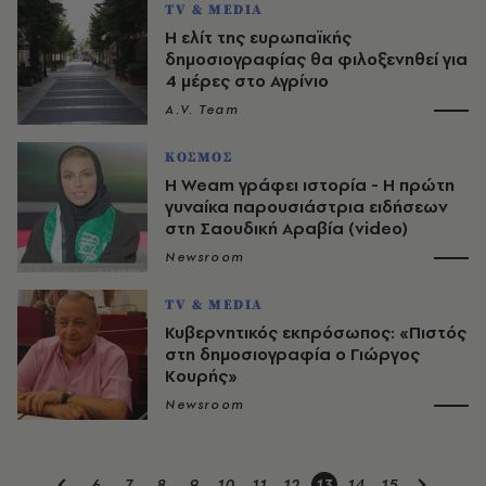
TV & MEDIA
Η ελίτ της ευρωπαϊκής
δημοσιογραφίας θα φιλοξενηθεί για
4 μέρες στο Αγρίνιο
A.V. Team
ΚΟΣΜΟΣ
Η Weam γράφει ιστορία - Η πρώτη
γυναίκα παρουσιάστρια ειδήσεων
στη Σαουδική Αραβία (video)
Newsroom
TV & MEDIA
Κυβερνητικός εκπρόσωπος: «Πιστός
στη δημοσιογραφία ο Γιώργος
Κουρής»
Newsroom
6
7
8
9
10
11
12
13
14
15