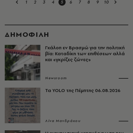
1
2
3
4
5
6
7
8
9
10
ΔΗΜΟΦΙΛΗ
Γκάλοπ εν Βρασμώ για την πολιτική
βία: Καταδίκη των επιθέσεων αλλά
και «γκρίζες ζώνες»
Newsroom
Τα YOLO της Πέμπτης 06.08.2026
Λίνα Μανδράκου