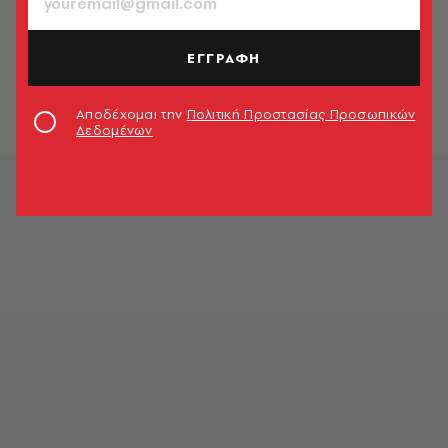
Ο Μακρόν διαμηνύει ότι δεν θα
προχωρήσει «σε διάλυση της
ΕΓΓΡΑΦΗ
Βουλής, ανασχηματισμό ή
δημοψήφισμα»
Newsroom
Αποδέχομαι την
Πολιτική Προστασίας Προσωπικών
Δεδομένων